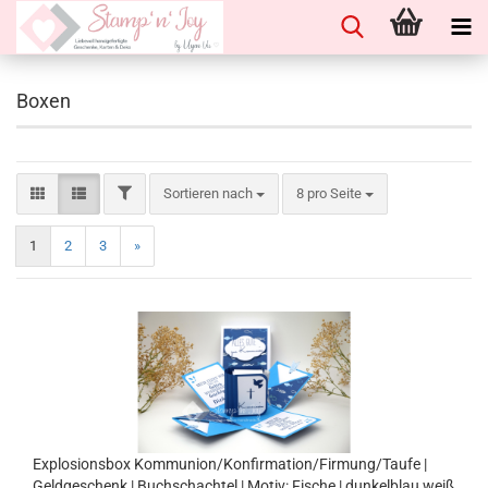
Boxen
Sortieren nach
8 pro Seite
1
2
3
»
Explosionsbox Kommunion/Konfirmation/Firmung/Taufe |
Geldgeschenk | Buchschachtel | Motiv: Fische | dunkelblau weiß