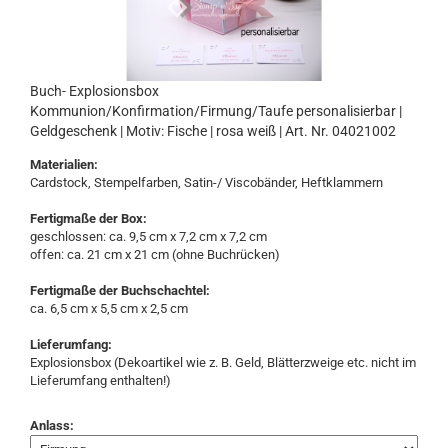
Buch- Explosionsbox
Kommunion/Konfirmation/Firmung/Taufe personalisierbar |
Geldgeschenk | Motiv: Fische | rosa weiß | Art. Nr. 04021002
Materialien:
Cardstock, Stempelfarben, Satin-/ Viscobänder, Heftklammern
Fertigmaße der Box:
geschlossen: ca. 9,5 cm x 7,2 cm x 7,2 cm
offen: ca. 21 cm x 21 cm (ohne Buchrücken)
Fertigmaße der Buchschachtel:
ca. 6,5 cm x 5,5 cm x 2,5 cm
Lieferumfang:
Explosionsbox (Dekoartikel wie z. B. Geld, Blätterzweige etc. nicht im
Lieferumfang enthalten!)
Anlass: