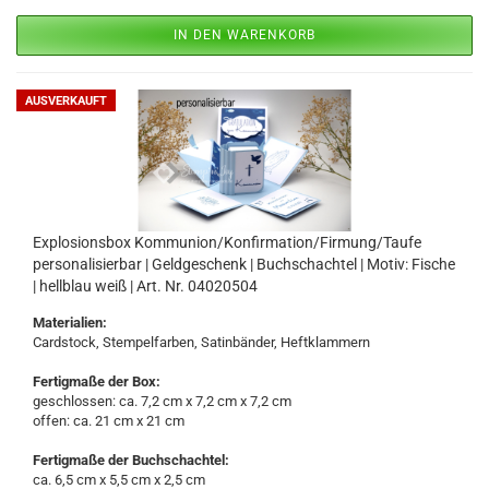
IN DEN WARENKORB
AUSVERKAUFT
Explosionsbox Kommunion/Konfirmation/Firmung/Taufe
personalisierbar | Geldgeschenk | Buchschachtel | Motiv: Fische
| hellblau weiß | Art. Nr. 04020504
Materialien:
Cardstock, Stempelfarben, Satinbänder, Heftklammern
Fertigmaße der Box:
geschlossen: ca. 7,2 cm x 7,2 cm x 7,2 cm
offen: ca. 21 cm x 21 cm
Fertigmaße der Buchschachtel:
ca. 6,5 cm x 5,5 cm x 2,5 cm