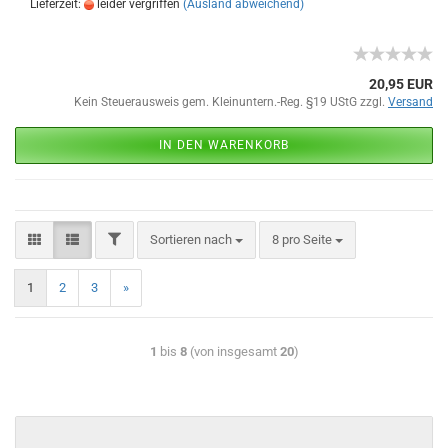
Lieferzeit:
leider vergriffen
(Ausland abweichend)
20,95 EUR
Kein Steuerausweis gem. Kleinuntern.-Reg. §19 UStG zzgl.
Versand
IN DEN WARENKORB
Sortieren nach
8 pro Seite
1
2
3
»
1
bis
8
(von insgesamt
20
)