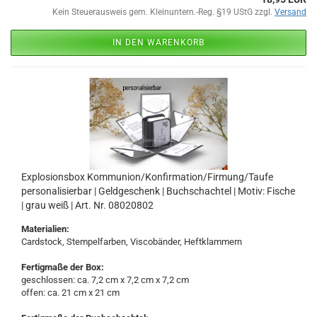
Kein Steuerausweis gem. Kleinuntern.-Reg. §19 UStG zzgl.
Versand
IN DEN WARENKORB
Explosionsbox Kommunion/Konfirmation/Firmung/Taufe
personalisierbar | Geldgeschenk | Buchschachtel | Motiv: Fische
| grau weiß | Art. Nr. 08020802
Materialien:
Cardstock, Stempelfarben, Viscobänder, Heftklammern
Fertigmaße der Box:
geschlossen: ca. 7,2 cm x 7,2 cm x 7,2 cm
offen: ca. 21 cm x 21 cm