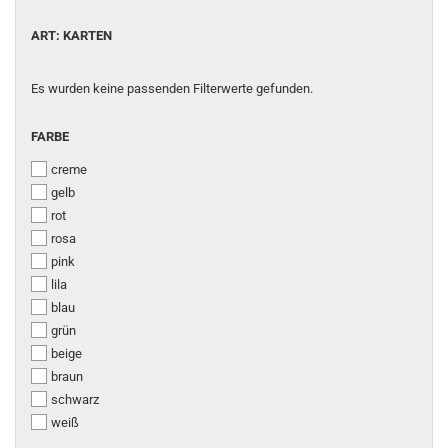
ART: KARTEN
Es wurden keine passenden Filterwerte gefunden.
FARBE
creme
gelb
rot
rosa
pink
lila
blau
grün
beige
braun
schwarz
weiß