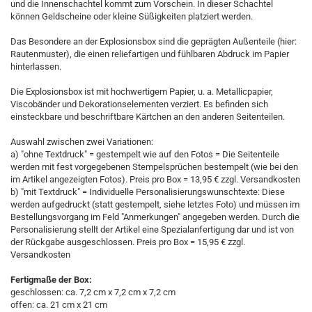
und die Innenschachtel kommt zum Vorschein. In dieser Schachtel
können Geldscheine oder kleine Süßigkeiten platziert werden.
Das Besondere an der Explosionsbox sind die geprägten Außenteile (hier:
Rautenmuster), die einen reliefartigen und fühlbaren Abdruck im Papier
hinterlassen.
Die Explosionsbox ist mit hochwertigem Papier, u. a. Metallicpapier,
Viscobänder und Dekorationselementen verziert. Es befinden sich
einsteckbare und beschriftbare Kärtchen an den anderen Seitenteilen.
Auswahl zwischen zwei Variationen:
a) "ohne Textdruck" = gestempelt wie auf den Fotos = Die Seitenteile
werden mit fest vorgegebenen Stempelsprüchen bestempelt (wie bei den
im Artikel angezeigten Fotos). Preis pro Box = 13,95 € zzgl. Versandkosten
b) "mit Textdruck" = Individuelle Personalisierungswunschtexte: Diese
werden aufgedruckt (statt gestempelt, siehe letztes Foto) und müssen im
Bestellungsvorgang im Feld "Anmerkungen" angegeben werden. Durch die
Personalisierung stellt der Artikel eine Spezialanfertigung dar und ist von
der Rückgabe ausgeschlossen. Preis pro Box = 15,95 € zzgl.
Versandkosten
Fertigmaße der Box:
geschlossen: ca. 7,2 cm x 7,2 cm x 7,2 cm
offen: ca. 21 cm x 21 cm